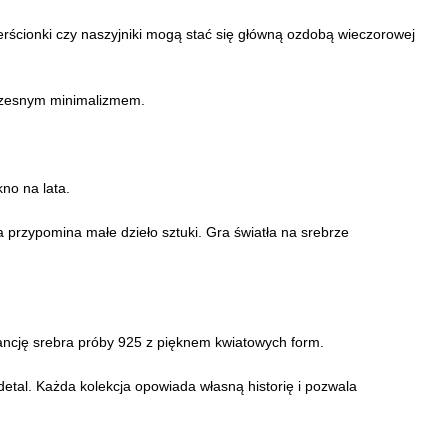
ierścionki czy naszyjniki mogą stać się główną ozdobą wieczorowej
oczesnym minimalizmem.
no na lata.
ka przypomina małe dzieło sztuki. Gra światła na srebrze
gancję srebra próby 925 z pięknem kwiatowych form.
detal. Każda kolekcja opowiada własną historię i pozwala