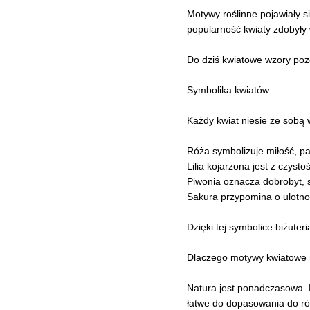
Motywy roślinne pojawiały si
popularność kwiaty zdobyły w
Do dziś kwiatowe wzory pozo
Symbolika kwiatów
Każdy kwiat niesie ze sobą
Róża symbolizuje miłość, pas
Lilia kojarzona jest z czysto
Piwonia oznacza dobrobyt, s
Sakura przypomina o ulotnośc
Dzięki tej symbolice biżute
Dlaczego motywy kwiatowe 
Natura jest ponadczasowa. Kw
łatwe do dopasowania do róż