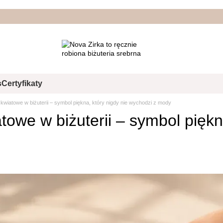
s
Certyfikaty
kwiatowe w biżuterii – symbol piękna, który nigdy nie wychodzi z mody
owe w biżuterii – symbol piękn