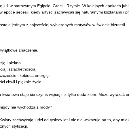
ę już w starożytnym Egipcie, Grecji i Rzymie. W kolejnych epokach jubil
 epoce secesji, kiedy artyści zachwycali się naturalnymi kształtami i pł
stają jednym z najczęściej wybieranych motywów w świecie biżuterii.
 wyjątkowe znaczenie.
ję i piękno.
ścią i szlachetnością.
zczęście i kobiecą energię.
i chwil i pięknie życia.
ria kwiatowa staje się czymś więcej niż tylko dodatkiem. Może wyrażać 
nigdy nie wychodzą z mody?
iaty zachwycają ludzi od tysięcy lat i nic nie wskazuje na to, aby mia
nych stylizacji.