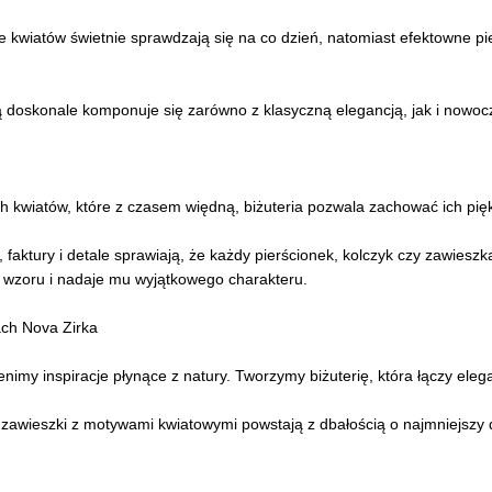
cie kwiatów świetnie sprawdzają się na co dzień, natomiast efektowne p
rą doskonale komponuje się zarówno z klasyczną elegancją, jak i now
 kwiatów, które z czasem więdną, biżuteria pozwala zachować ich pięk
 faktury i detale sprawiają, że każdy pierścionek, kolczyk czy zawiesz
 wzoru i nadaje mu wyjątkowego charakteru.
ch Nova Zirka
nimy inspiracje płynące z natury. Tworzymy biżuterię, która łączy ele
 i zawieszki z motywami kwiatowymi powstają z dbałością o najmniejszy 