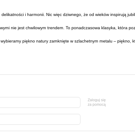
delikatności i harmonii. Nic więc dziwnego, że od wieków inspirują jubi
wymi nie jest chwilowym trendem. To ponadczasowa klasyka, która pozo
 wybieramy piękno natury zamknięte w szlachetnym metalu – piękno, kt
Zaloguj się
za pomocą