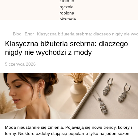
})(window,document,'script','dataLayer','GTM-N59Z477K');
Blog
Блог
Klasyczna biżuteria srebrna: dlaczego nigdy nie wy
Klasyczna biżuteria srebrna: dlaczego
nigdy nie wychodzi z mody
5 czerwca 2026
Moda nieustannie się zmienia. Pojawiają się nowe trendy, kolory i
formy. Niektóre ozdoby stają się popularne tylko na jeden sezon,