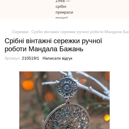
})(window,document,'script','dataLayer','GTM-N59Z477K');
Сережки
Срібні вінтажні сережки ручної роботи Мандала Ба
Срібні вінтажні сережки ручної
роботи Мандала Бажань
Артикул:
210519/1
Написати відгук