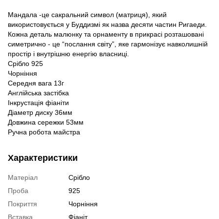
Мандала -це сакральний символ (матриця), який
використовується у Буддизмі як назва десяти частин Ригаеди.
Кожна деталь малюнку та орнаменту в прикрасі розташовані
симетрично - це “послання світу”, яке гармонізує навколишній
простір і внутрішню енергію власниці.
Срібло 925
Чорніння
Середня вага 13г
Англійська застібка
Інкрустація фіаніти
Діаметр диску 36мм
Довжина сережки 53мм
Ручна робота майстра
Характеристики
Матеріал
Срібло
Проба
925
Покриття
Чорніння
Вставка
Фіаніт