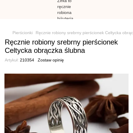
})(window,document,'script','dataLayer','GTM-N59Z477K');
Pierścionki
Ręcznie robiony srebrny pierścionek Celtycka obrą
Ręcznie robiony srebrny pierścionek
Celtycka obrączka ślubna
Artykuł:
210354
Zostaw opinię