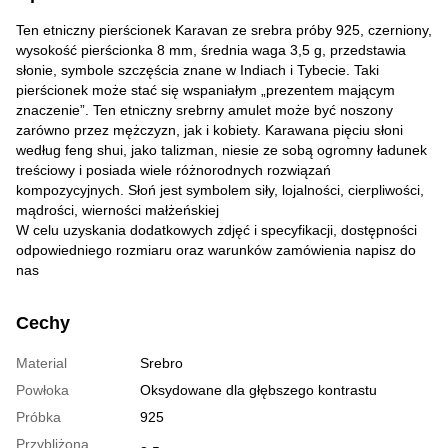
Ten etniczny pierścionek Karavan ze srebra próby 925, czerniony,
wysokość pierścionka 8 mm, średnia waga 3,5 g, przedstawia
słonie, symbole szczęścia znane w Indiach i Tybecie. Taki
pierścionek może stać się wspaniałym „prezentem mającym
znaczenie”. Ten etniczny srebrny amulet może być noszony
zarówno przez mężczyzn, jak i kobiety. Karawana pięciu słoni
według feng shui, jako talizman, niesie ze sobą ogromny ładunek
treściowy i posiada wiele różnorodnych rozwiązań
kompozycyjnych. Słoń jest symbolem siły, lojalności, cierpliwości,
mądrości, wierności małżeńskiej
W celu uzyskania dodatkowych zdjęć i specyfikacji, dostępności
odpowiedniego rozmiaru oraz warunków zamówienia napisz do
nas
Cechy
Material
Srebro
Powłoka
Oksydowane dla głębszego kontrastu
Próbka
925
Przybliżona