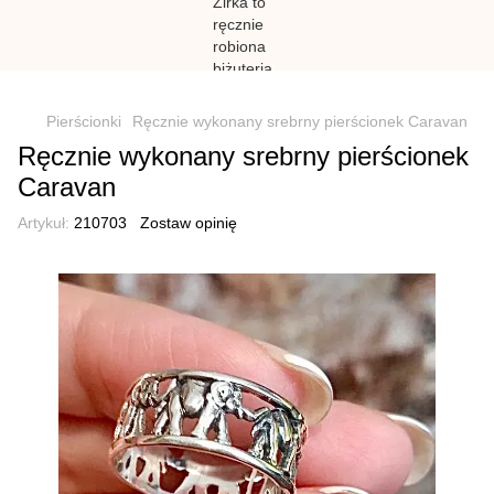
})(window,document,'script','dataLayer','GTM-N59Z477K');
Pierścionki
Ręcznie wykonany srebrny pierścionek Caravan
Ręcznie wykonany srebrny pierścionek
Caravan
Artykuł:
210703
Zostaw opinię