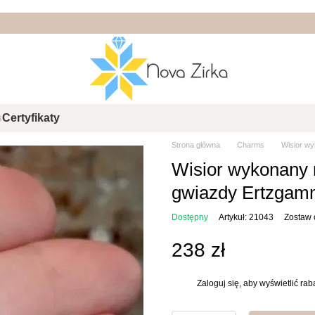
s
Certyfikaty
Strona główna
Charms
Wisior wy
Wisior wykonany r
gwiazdy Ertzga
Dostępny
Artykuł: 21043
Zostaw 
238 zł
Zaloguj się
, aby wyświetlić ra
%