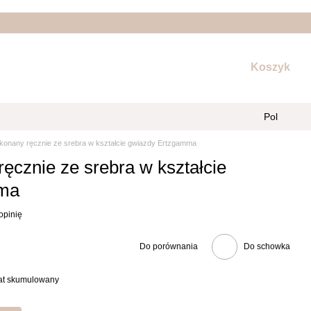
Koszyk
Pol
konany ręcznie ze srebra w kształcie gwiazdy Ertzgamma
ęcznie ze srebra w kształcie
mma
opinię
Do porównania
Do schowka
bat skumulowany