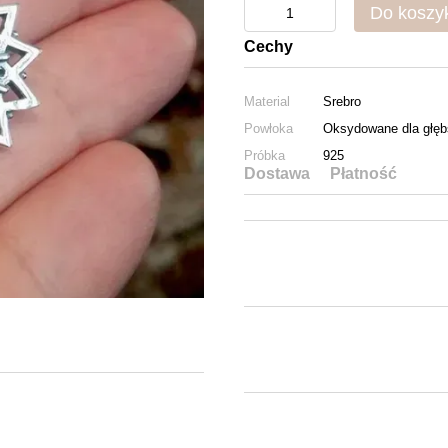
Do koszy
Cechy
Material
Srebro
Powłoka
Oksydowane dla głęb
Próbka
925
Dostawa
Płatność