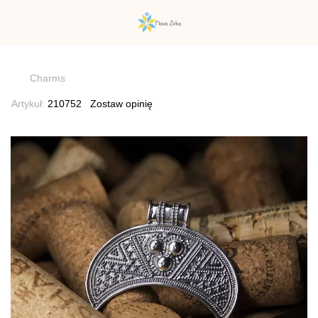
})(window,document,'script','dataLayer','GTM-N59Z477K');
Charms
Artykuł:
210752
Zostaw opinię