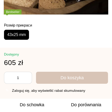
Bestseller
Розмір прикраси
43x25 mm
Dostępny
605 zł
Do koszyka
Zaloguj się
, aby wyświetlić rabat skumulowany
%
Do schowka
Do porównania