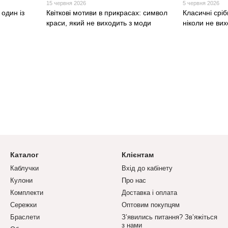
15 червня 2026
5 червня 2026
один із
Квіткові мотиви в прикрасах: символ
Класичні сріб
краси, який не виходить з моди
ніколи не ви
Каталог
Клієнтам
Каблучки
Вхід до кабінету
Кулони
Про нас
Комплекти
Доставка і оплата
Сережки
Оптовим покупцям
Браслети
З’явились питання? Зв’яжіться
з нами