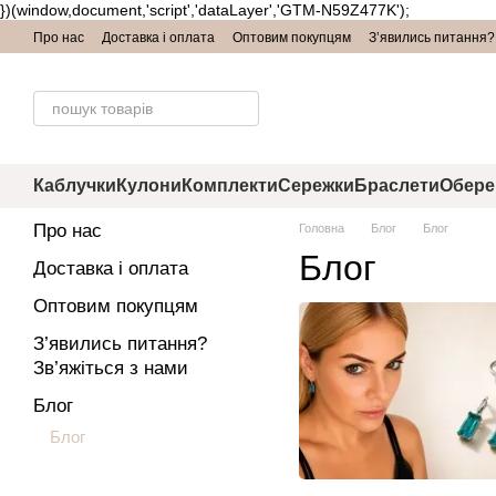
})(window,document,'script','dataLayer','GTM-N59Z477K');
Перейти до основного контенту
Про нас
Доставка і оплата
Оптовим покупцям
З’явились питання? 
Каблучки
Кулони
Комплекти
Сережки
Браслети
Обере
Про нас
Головна
Блог
Блог
Блог
Доставка і оплата
Оптовим покупцям
З’явились питання?
Зв’яжіться з нами
Блог
Блог